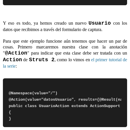
Usuario
Y eso es todo, ya hemos creado un nuevo
con los
datos que recibimos a través del formulario de captura.
Para que este ejemplo funcione aún tenemos que hacer un par de
cosas. Primero marcaremos nuestra clase con la anotación
@Action
"
" para indicar que esta clase debe ser tratada con un
Action
Struts 2
de
, como lo vimos en
el primer tutorial de
la serie
:
@Namespace(value="/")

@Action(value="datosUsuario", results={@Result(name=
public class UsuarioAction extends ActionSupport

{
