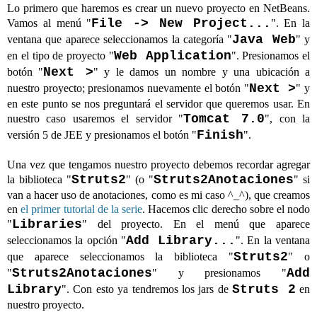
Lo primero que haremos es crear un nuevo proyecto en NetBeans.
File -> New Project...
Vamos al menú "
". En la
Java Web
ventana que aparece seleccionamos la categoría "
" y
Web Application
en el tipo de proyecto "
". Presionamos el
Next >
botón "
" y le damos un nombre y una ubicación a
Next >
nuestro proyecto; presionamos nuevamente el botón "
" y
en este punto se nos preguntará el servidor que queremos usar. En
Tomcat 7.0
nuestro caso usaremos el servidor "
", con la
Finish
versión 5 de JEE y presionamos el botón "
".
Una vez que tengamos nuestro proyecto debemos recordar agregar
Struts2
Struts2Anotaciones
la biblioteca "
" (o "
" si
van a hacer uso de anotaciones, como es mi caso ^_^), que creamos
en
el primer tutorial de la serie
. Hacemos clic derecho sobre el nodo
Libraries
"
" del proyecto. En el menú que aparece
Add Library...
seleccionamos la opción "
". En la ventana
Struts2
que aparece seleccionamos la biblioteca "
" o
Struts2Anotaciones
Add
"
" y presionamos "
Library
Struts 2
". Con esto ya tendremos los jars de
en
nuestro proyecto.