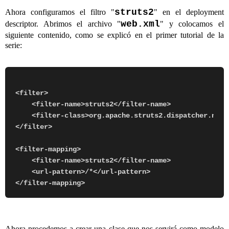
struts2
Ahora configuramos el filtro "
" en el deployment
web.xml
descriptor. Abrimos el archivo "
" y colocamos el
siguiente contenido, como se explicó en el primer tutorial de la
serie:
<filter>

    <filter-name>struts2</filter-name>

    <filter-class>org.apache.struts2.dispatcher.ng.f
</filter>

<filter-mapping>

    <filter-name>struts2</filter-name>

    <url-pattern>/*</url-pattern>

Ahora procedemos a crear una clase que nos servirá como modelo