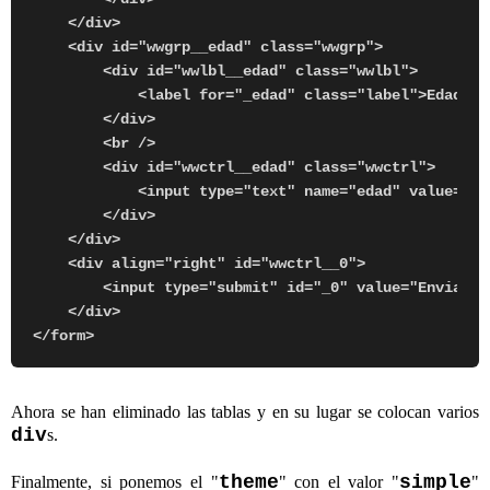
    </div>

    <div id="wwgrp__edad" class="wwgrp">

        <div id="wwlbl__edad" class="wwlbl">

            <label for="_edad" class="label">Edad:</l
        </div> 

        <br />

        <div id="wwctrl__edad" class="wwctrl">

            <input type="text" name="edad" value="" i
        </div> 

    </div>

    <div align="right" id="wwctrl__0">

        <input type="submit" id="_0" value="Enviar"/>
    </div> 

Ahora se han eliminado las tablas y en su lugar se colocan varios
div
s.
theme
simple
Finalmente, si ponemos el "
" con el valor "
"