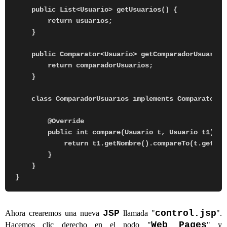
    public List<Usuario> getUsuarios() {

        return usuarios;

    }

    public Comparator<Usuario> getComparadorUsuarios(
        return comparadorUsuarios;

    }

    class ComparadorUsuarios implements Comparator<Us
        @Override

        public int compare(Usuario t, Usuario t1) {

            return t1.getNombre().compareTo(t.getNomb
        }

    }

JSP
control.jsp
Ahora crearemos una nueva
llamada "
".
Web Pages
Hacemos clic derecho en el nodo "
" y