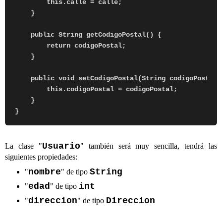
        this.calle = calle;

    }

    public String getCodigoPostal() {

        return codigoPostal;

    }

    public void setCodigoPostal(String codigoPostal) 
        this.codigoPostal = codigoPostal;

    }

Usuario
La clase "
" también será muy sencilla, tendrá las
siguientes propiedades:
nombre
String
"
" de tipo
edad
int
"
" de tipo
direccion
Direccion
"
" de tipo