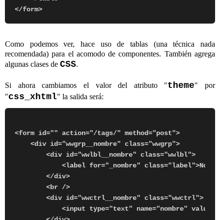
Como podemos ver, hace uso de tablas (una técnica nada
recomendada) para el acomodo de componentes. También agrega
CSS
algunas clases de
.
theme
Si ahora cambiamos el valor del atributo "
" por
css_xhtml
"
" la salida será:
<form id="" action="/tags/" method="post">

    <div id="wwgrp__nombre" class="wwgrp">

        <div id="wwlbl__nombre" class="wwlbl">

            <label for="_nombre" class="label">Nombre
        </div>

        <br />

        <div id="wwctrl__nombre" class="wwctrl">

            <input type="text" name="nombre" value=""
        </div> 
