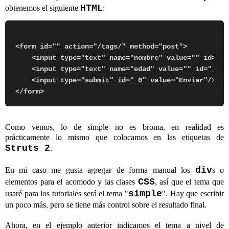
HTML
obtenemos el siguiente
:
<form id="" action="/tags/" method="post">

    <input type="text" name="nombre" value="" id="_no
    <input type="text" name="edad" value="" id="_edad
    <input type="submit" id="_0" value="Enviar"/>

Como vemos, lo de simple no es broma, en realidad es
prácticamente lo mismo que colocamos en las etiquetas de
Struts 2
.
div
En mi caso me gusta agregar de forma manual los
s o
CSS
elementos para el acomodo y las clases
, así que el tema que
simple
usaré para los tutoriales será el tema "
". Hay que escribir
un poco más, pero se tiene más control sobre el resultado final.
Ahora, en el ejemplo anterior indicamos el tema a nivel de