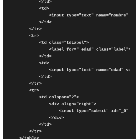
            </td>

            <td>

                <input type="text" name="nombre" val
            </td>

        </tr>

        <tr>

            <td class="tdLabel">

                <label for="_edad" class="label">Edad
            </td>

            <td>

                <input type="text" name="edad" value=
            </td>

        </tr>

        <tr>

            <td colspan="2">

                <div align="right">

                    <input type="submit" id="_0" valu
                </div>

            </td>

        </tr>

    </table>
