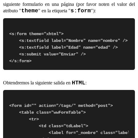
siguiente formulario en una página (por favor noten el valor del
theme
s:form
atributo "
" en la etiqueta "
"):
<s:form theme="xhtml">

    <s:textfield label="Nombre" name="nombre" />

    <s:textfield label="Edad" name="edad" />

    <s:submit value="Enviar" />

HTML
Obtendremos la siguiente salida en
:
<form id="" action="/tags/" method="post">

    <table class="wwFormTable">

        <tr>

            <td class="tdLabel">

                <label for="_nombre" class="label">No