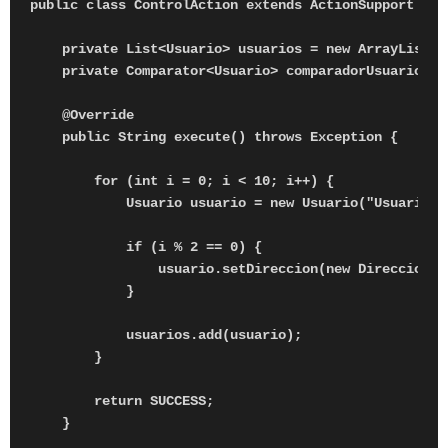
public class ControlAction extends ActionSupport {

    private List<Usuario> usuarios = new ArrayList<Us
    private Comparator<Usuario> comparadorUsuarios =
    @Override

    public String execute() throws Exception {

        for (int i = 0; i < 10; i++) {

            Usuario usuario = new Usuario("Usuario " 
            if (i % 2 == 0) {

                usuario.setDireccion(new Direccion("
            }

            usuarios.add(usuario);

        }

        return SUCCESS;

    }
