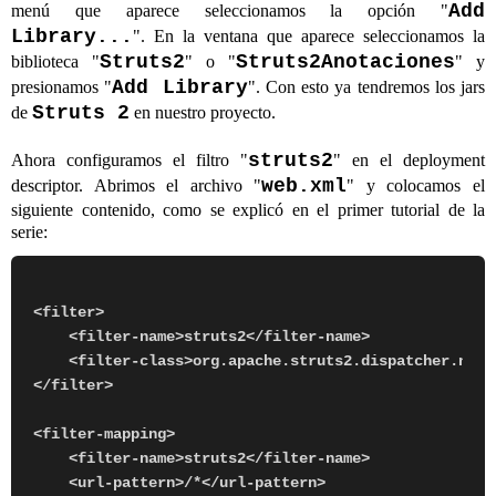
Add
menú que aparece seleccionamos la opción "
Library...
". En la ventana que aparece seleccionamos la
Struts2
Struts2Anotaciones
biblioteca "
" o "
" y
Add Library
presionamos "
". Con esto ya tendremos los jars
Struts 2
de
en nuestro proyecto.
struts2
Ahora configuramos el filtro "
" en el deployment
web.xml
descriptor. Abrimos el archivo "
" y colocamos el
siguiente contenido, como se explicó en el primer tutorial de la
serie:
<filter>

    <filter-name>struts2</filter-name>

    <filter-class>org.apache.struts2.dispatcher.ng.f
</filter>

<filter-mapping>

    <filter-name>struts2</filter-name>

    <url-pattern>/*</url-pattern>
