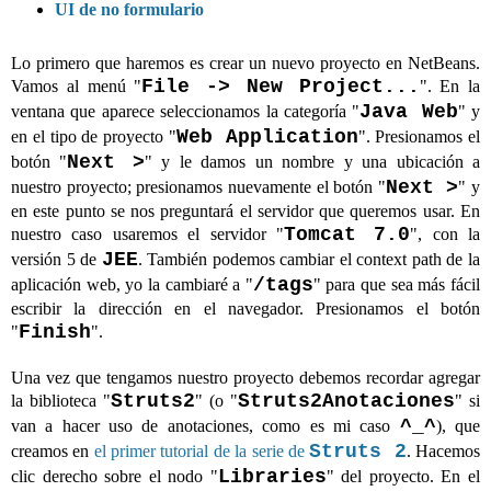
UI de no formulario
Lo primero que haremos es crear un nuevo proyecto en NetBeans.
File -> New Project...
Vamos al menú "
". En la
Java Web
ventana que aparece seleccionamos la categoría "
" y
Web Application
en el tipo de proyecto "
". Presionamos el
Next >
botón "
" y le damos un nombre y una ubicación a
Next >
nuestro proyecto; presionamos nuevamente el botón "
" y
en este punto se nos preguntará el servidor que queremos usar. En
Tomcat 7.0
nuestro caso usaremos el servidor "
", con la
JEE
versión 5 de
. También podemos cambiar el context path de la
/tags
aplicación web, yo la cambiaré a "
" para que sea más fácil
escribir la dirección en el navegador. Presionamos el botón
Finish
"
".
Una vez que tengamos nuestro proyecto debemos recordar agregar
Struts2
Struts2Anotaciones
la biblioteca "
" (o "
" si
^_^
van a hacer uso de anotaciones, como es mi caso
), que
Struts 2
creamos en
el primer tutorial de la serie de
. Hacemos
Libraries
clic derecho sobre el nodo "
" del proyecto. En el