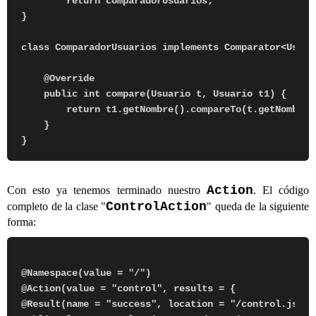
        return comparadorUsuarios;

}

class ComparadorUsuarios implements Comparator<Usuari
    @Override

    public int compare(Usuario t, Usuario t1) {

        return t1.getNombre().compareTo(t.getNombre()
    }

Action
Con esto ya tenemos terminado nuestro
. El código
ControlAction
completo de la clase "
" queda de la siguiente
forma:
@Namespace(value = "/")

@Action(value = "control", results = {

@Result(name = "success", location = "/control.jsp")}