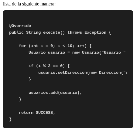
lista de la siguiente manera:
@Override

public String execute() throws Exception {

    for (int i = 0; i < 10; i++) {

        Usuario usuario = new Usuario("Usuario " + i,
        if (i % 2 == 0) {

            usuario.setDireccion(new Direccion("call
        }

        usuarios.add(usuario);

    }

    return SUCCESS;
